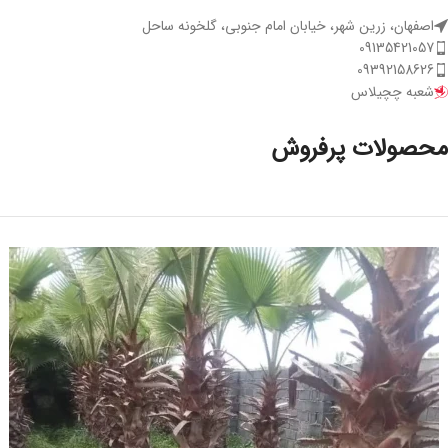
اصفهان، زرین شهر، خیابان امام جنوبی، گلخونه ساحل
09135421057
09392158626
شعبه چچیلاس
محصولات پرفروش